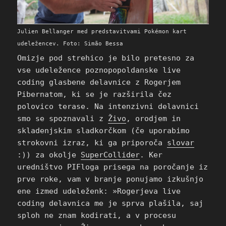
Julien Bellanger med predstavitvami Pokémon kart
udeležencev. Foto: Simão Bessa
Omizje pod strehico je bilo pretesno za
vse udeležence poznopopoldanske live
coding glasbene delavnice z Rogerjem
Pibernatom, ki se je razširila čez
polovico terase. Na intenzivni delavnici
smo se spoznavali z
Živo
, orodjem in
skladenjskim sladkorčkom (če uporabimo
strokovni izraz, ki ga priporoča
slovar
:)) za okolje
SuperCollider
. Ker
uredništvo PIFloga prisega na poročanje iz
prve roke, vam v branje ponujamo izkušnjo
ene izmed udeleženk: »Rogerjeva live
coding delavnica me je sprva plašila, saj
sploh ne znam kodirati, a v procesu