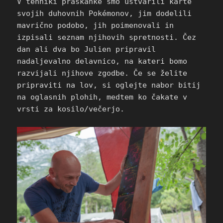
V tehniki praskanke smo ustvarili karte
svojih duhovnih Pokémonov, jim dodelili
mavrično podobo, jih poimenovali in
izpisali seznam njihovih spretnosti. Čez
dan ali dva bo Julien pripravil
nadaljevalno delavnico, na kateri bomo
razvijali njihove zgodbe. Če se želite
pripraviti na lov, si oglejte nabor bitij
na oglasnih plohih, medtem ko čakate v
vrsti za kosilo/večerjo.