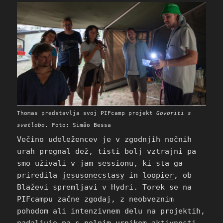
Thomas predstavlja svoj PIFcamp projekt
Govoriti s
svetlobo
. Foto: Simão Bessa
Večino udeležencev je v zgodnjih nočnih
urah pregnal dež, tisti bolj vztrajni pa
smo uživali v jam sessionu, ki sta ga
priredila
jesusonecstasy
in
loopier
, ob
Blaževi spremljavi v Hydri. Torek se na
PIFcampu začne zgodaj, z neobveznim
pohodom ali intenzivnem delu na projektih,
nadaljuje pa s polnim urnikom aktivnosti,