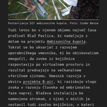
Postavljanje DIY ambisonične kupole. Foto: Simão Bessa
Tudi letos bo v njenem objemu največ časa
preživel Blaž Pavlica, ki nadaljuje z
delom na projektu
Ambisonična kupola
.
Tokrat se bo ukvarjal z razvojem
uporabniškega vmesnika, ki bo obiskovalcem
omogočil, da zvoke iz knjižnice
razpostavijo po virtualnem prostoru in
rezultat predvajajo na večkanalnem
sferičnem sistemu. Vmesnik razvija v
okviru
projekta B-air
, ki raziskuje vlogo
zvoka v razvoju človeka od embrionalne
faze naprej. Blaževa instalacija bo
namenjena otrokom, z njimi v mislih je
sestavil tudi zvočno knjižnico, v kateri