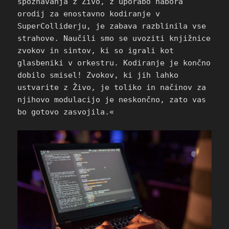
spoznavanja z Živo, z uporabo nabora
orodij za enostavno kodiranje v
SuperColliderju, je zabava razblinila vse
strahove. Naučili smo se uvoziti knjižnice
zvokov in sintov, ki so igrali kot
glasbeniki v orkestru. Kodiranje je končno
dobilo smisel! Zvokov, ki jih lahko
ustvarite z Živo, je toliko in načinov za
njihovo modulacijo je neskončno, zato vas
bo gotovo zasvojila.«