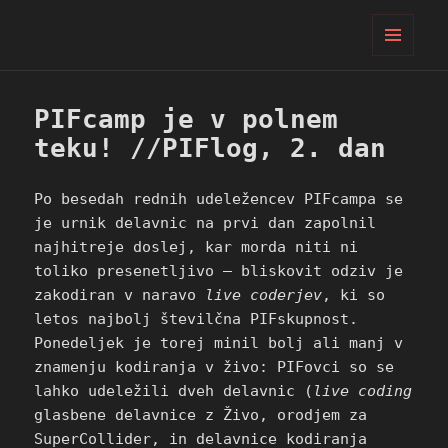
PIFcamp
MENI
IN
GRADNIKI
PIFcamp je v polnem
teku! //PIFlog, 2. dan
Po besedah rednih udeležencev PIFcampa se
je urnik delavnic na prvi dan zapolnil
najhitreje doslej, kar morda niti ni
toliko presenetljivo – bliskovit odziv je
zakodiran v naravo
live coderjev
, ki so
letos najbolj številčna PIFskupnost.
Ponedeljek je torej minil bolj ali manj v
znamenju kodiranja v živo: PIFovci so se
lahko udeležili dveh delavnic (
live coding
glasbene delavnice z Živo, orodjem za
SuperCollider, in delavnice kodiranja