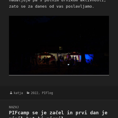
zato se za danes od vas poslavljamo.
Avtor
Kategorije
katja
2022
,
PIFlog
Navigacija
NAZAJ
prispevka
PIFcamp se je začel in prvi dan je
Prejšnji