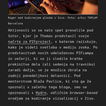
Roger med kodiranjem glasbe v živo. Foto: arhiv TOPLAP
Barcelona
Aktivnosti so se nato spet preselile pod
šotor, kjer je Thomas predstavil svoje
načrte za PIFproject
, v katerem raziskuje,
kako je videti svetloba v mediju zvoka. Po
predstavitvah novih udeležencev PIFcampa
in večerji, ki so ji sledile kratke
prekinitve dela (ali sedenja na travniku)
zaradi dežja, se je množica zbrala na
zadnji ponedeljkovi delavnici. Pod
mentorstvom Blaža Pavlice, ki ste ga že
spoznali v začetku tega bloga, smo se
spoznavali s
Hydro
, odličnim
browser-based
orodjem za kodiranje vizualizacij v živo.