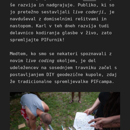
še razvija in nadgrajuje. Publiko, ki so
jo pretežno sestavljali
live coderji
, je
navduševal z domiselnimi rešitvami in
nastopom. Karl v teh dneh razvija tudi
delavnico kodiranja glasbe v živo, zato
spremljajte PIFurnik!
Medtem, ko smo se nekateri spoznavali z
novim
live coding
okoljem, je del
udeležencev na sosednjem travniku začel s
postavljanjem DIY geodezične kupole, zdaj
že tradicionalne spremljevalke PIFcampa.