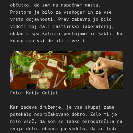
občutka, da sem na napačnem mestu.
Prostora je bilo za vsakogar in za vse
vrste dejavnosti. Prav zabavno je bilo
videti moj mali rastlinski laboratorij,
obdan s spajkalnimi postajami in kabli. Na
koncu smo vsi delali z vezji.
Foto: Katja Goljat
Kar zadeva druženje, je vse skupaj zame
potekalo nepričakovano dobro. Zelo mi je
bilo všeč, da sem se lahko osredotočila na
svoje delo, obenem pa vedela, da so tudi