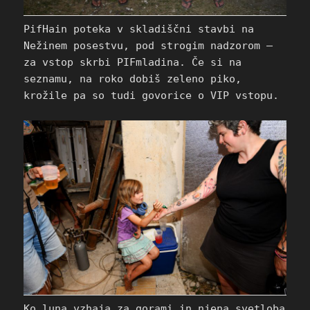
PifHain poteka v skladiščni stavbi na
Nežinem posestvu, pod strogim nadzorom –
za vstop skrbi PIFmladina. Če si na
seznamu, na roko dobiš zeleno piko,
krožile pa so tudi govorice o VIP vstopu.
Ko luna vzhaja za gorami in njena svetloba