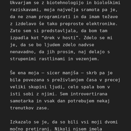
Ukvarjam se z biotehnologijo in biološkimi
raziskavami, moja največja sramota pa je,
da ne znam programirati in da imam težave
z izdelavo še tako preproste elektronike.
Zato sem si predstavljala, da bom tam
izpadla kot “drek v hosti”. Zdelo se mi
je, da se bo ljudem zdelo nadvse
nenavadno, da jih prosim, naj delajo s
strupenimi rastlinami in vezenjem.
Še ena moja – sicer manjša – skrb pa je
bila povezana s preživlanjem časa v precej
veliki skupini ljudi, celo spala bom v
isti sobi z njimi. Sem introvertirana
samotarka in vsak dan potrebujem nekaj
trenutkov zase.
Izkazalo se je, da so bili vsi moji dvomi
močno pretirani. Nikoli nisem imela