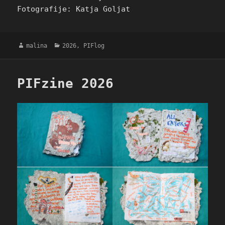
Fotografije: Katja Goljat
Avtor
Kategorije
malina
2026
,
PIFlog
PIFzine 2026