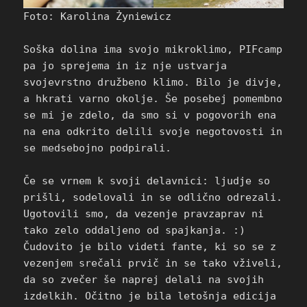
Foto: Karolina Żyniewicz
Soška dolina ima svojo mikroklimo, PIFcamp
pa jo sprejema in iz nje ustvarja
svojevrstno družbeno klimo. Bilo je divje,
a hkrati varno okolje. Še posebej pomembno
se mi je zdelo, da smo si v pogovorih ena
na ena odkrito delili svoje negotovosti in
se medsebojno podpirali.
Če se vrnem k svoji delavnici: ljudje so
prišli, sodelovali in se odlično odrezali.
Ugotovili smo, da vezenje pravzaprav ni
tako zelo oddaljeno od spajkanja. :)
Čudovito je bilo videti fante, ki so se z
vezenjem srečali prvič in se tako vživeli,
da so zvečer še naprej delali na svojih
izdelkih. Očitno je bila letošnja edicija