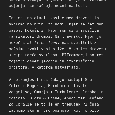
pojenja, se začnejo nočni nastopi.
Ena od instalacij zasije med drevesi in
skalami na hribu za nami, kjer se čez dan
pasejo kokoši in kjer sem si privoščila
marsikateri dremež. Na travniku, kjer je
nekoč stal
Tilen Town
, nas svetilnik z
nežnimi zvoki vabi bliže. V votlem drevesu
utripa rdeča svetloba. PIFcamperji so res
mojstri osvetljevanja in izkoriščanja
prostora, v katerem ustvarjajo.
V notranjosti nas čakajo nastopi Shu,
Moire + Rogerja, Bernharda, Toyote
Vangelisa, Omarja + Turbulente, Jakoba in
Matjaža, Blaža & Dashe, Ahaca ter Blažena.
Za Coralie je to še en trenutek PIFčasa:
začnemo skoraj uro pozneje, kot je bilo