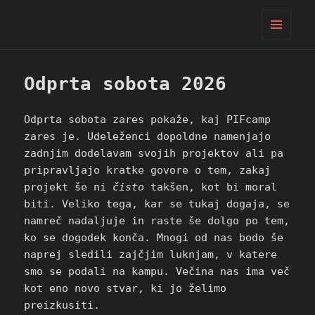
PIFcamp
MENI
IN
GRADNIKI
Odprta sobota 2026
Odprta sobota zares pokaže, kaj PIFcamp
zares je. Udeleženci dopoldne namenjajo
zadnjim dodelavam svojih projektov ali pa
pripravljajo kratke govore o tem, zakaj
projekt še ni
čisto
takšen, kot bi moral
biti. Veliko tega, kar se tukaj dogaja, se
namreč nadaljuje in raste še dolgo po tem,
ko se dogodek konča. Mnogi od nas bodo še
naprej sledili zajčjim luknjam, v katere
smo se podali na kampu. Večina nas ima več
kot eno novo stvar, ki jo želimo
preizkusiti.