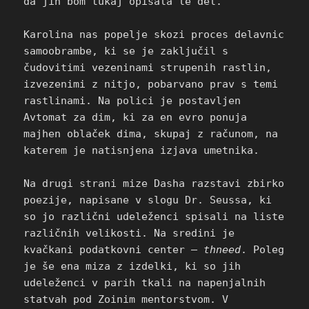
da jih bom tukaj opisala le del.
Karolina nas popelje skozi proces delavnic
samoobrambe, ki se je zaključil s
čudovitimi vezeninami strupenih rastlin,
izvezenimi z nitjo, pobarvano prav s temi
rastlinami. Na polici je postavljen
Avtomat za dim, ki za en evro ponuja
majhen oblaček dima, skupaj z računom, na
katerem je natisnjena izjava umetnika.
Na drugi strani mize Dasha razstavi zbirko
poezije, napisane v slogu Dr. Seussa, ki
so jo različni udeleženci spisali na liste
različnih velikosti. Na sredini je
kvačkani podatkovni center –
thneed
. Poleg
je še ena miza z izdelki, ki so jih
udeleženci v parih tkali na napenjalnih
statvah pod Zoinim mentorstvom. V