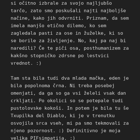
si očitno izbrale za svojo najljubšo
tarčo, zato smo poskušali najti najboljše
načine, kako jih odvrniti. Priznam, da sem
imela manjšo etično dilemo, ko sem
zagledala pasti za ose in žuželke, ki so
se borile za življenje. No, kaj pa naj bi
naredili? Če te piči osa, posthumanizem za
kakšno stopničko zdrsne po lestvici
vrednot. :)
Tam sta bila tudi dva mlada mačka, eden je
bila popolnoma črna. Ni treba posebej
omenjati, da ga so ga vsi želeli vsak dan
crkljati. Po okolici so se potepale tudi
pustolovske kokoši. In potem je bila tu še
Txupilka del Diablo, ki je v trenutku
osvojila srca vseh, mi pa smo tekmovali za
njeno pozornost. :) Definitivno je moja
velika PIFsimpatija. :)