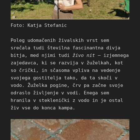
Foto: Katja Stefanic
Poleg udomačenih živalskih vrst sem
srečala tudi številna fascinantna divja
bitja, med njimi tudi
živo nit
– izjemnega
zajedavca, ki se razvija v žuželkah, kot
so črički, in sčasoma vpliva na vedenje
svojega gostitelja tako, da ta skoči v
vodo. Žuželka pogine, črv pa začne svoje
odraslo življenje v vodi. Enega sem
hranila v steklenički z vodo in je ostal
živ vse do konca kampa.