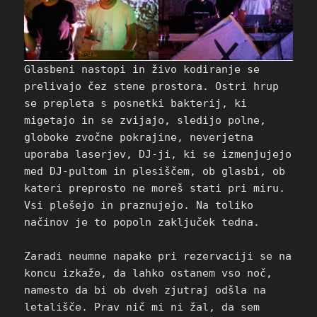
Glasbeni nastopi in živo kodiranje se
prelivajo čez stene prostora. Ostri hrup
se prepleta s posnetki bakterij, ki
migetajo in se zvijajo, sledijo polne,
globoke zvočne pokrajine, neverjetna
uporaba laserjev, DJ-ji, ki se izmenjujejo
med DJ-pultom in plesiščem, ob glasbi, ob
kateri preprosto ne moreš stati pri miru.
Vsi plešejo in praznujejo. Na toliko
načinov je to popoln zaključek tedna.
Zaradi neumne napake pri rezervaciji se na
koncu izkaže, da lahko ostanem vso noč,
namesto da bi ob dveh zjutraj odšla na
letališče. Prav nič mi ni žal, da sem