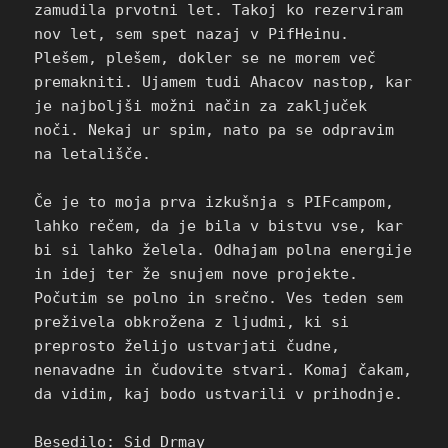
zamudila prvotni let. Takoj ko rezerviram
nov let, sem spet nazaj v PifHeinu.
Plešem, plešem, dokler se ne morem več
premakniti. Ujamem tudi Ahacov nastop, kar
je najboljši možni način za zaključek
noči. Nekaj ur spim, nato pa se odpravim
na letališče.
Če je to moja prva izkušnja s PIFcampom,
lahko rečem, da je bila v bistvu vse, kar
bi si lahko želela. Odhajam polna energije
in idej ter že snujem nove projekte.
Počutim se polno in srečno. Ves teden sem
preživela obkrožena z ljudmi, ki si
preprosto želijo ustvarjati čudne,
nenavadne in čudovite stvari. Komaj čakam,
da vidim, kaj bodo ustvarili v prihodnje.
Besedilo: Sid Drmay