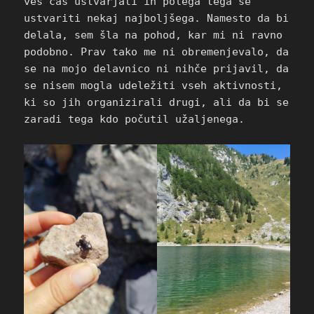
ves čas ustvarjati in polega tega še
ustvariti nekaj najboljšega. Namesto da bi
delala, sem šla na pohod, kar mi ni ravno
podobno. Prav tako me ni obremenjevalo, da
se na mojo delavnico ni nihče prijavil, da
se nisem mogla udeležiti vseh aktivnosti,
ki so jih organizirali drugi, ali da bi se
zaradi tega kdo počutil užaljenega.