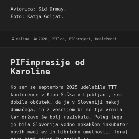
Avtorica: Sid Drmay.
Foto: Katja Goljat.
Avtor
Kategorije
malina
2026
,
PIFlog
,
PIFproject
,
Udeleženci
PIFimpresije od
Karoline
Ko sem se septembra 2025 udeležila TTT
konference v Kinu Šiška v Ljubljani, sem
dobila občutek, da je v Sloveniji nekaj
domačega, in z veseljem bi se tja vrnila
ter državo še bolj raziskala. Poleg tega
je bila Slovenija vedno nekakšen inkubator
novih medijev in hibridne umetnosti. Torej