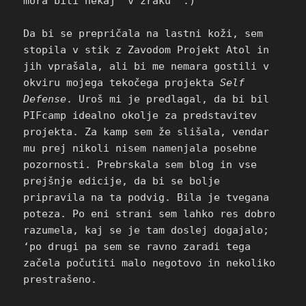
mora biti nekaj “v zraku” :)
Da bi se prepričala na lastni koži, sem
stopila v stik z Zavodom Projekt Atol in
jih vprašala, ali bi me nemara gostili v
okviru mojega tekočega projekta
Self
Defense
. Uroš mi je predlagal, da bi bil
PIFcamp idealno okolje za predstavitev
projekta. Za kamp sem že slišala, vendar
mu prej nikoli nisem namenjala posebne
pozornosti. Prebrskala sem blog in vse
prejšnje edicije, da bi se bolje
pripravila na ta podvig. Bila je tvegana
poteza. Po eni strani sem lahko res dobro
razumela, kaj se je tam doslej dogajalo;
‘po drugi pa sem se ravno zaradi tega
začela počutiti malo negotovo in nekoliko
prestrašeno.