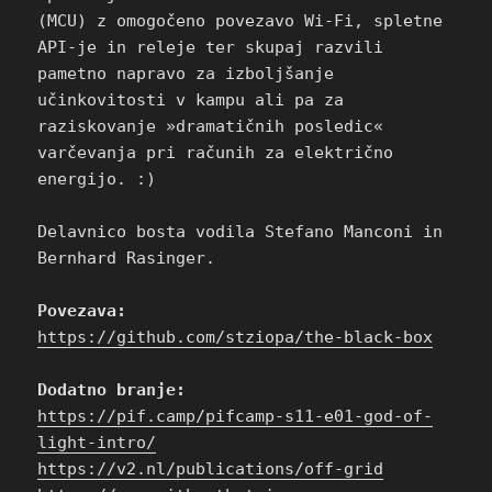
(MCU) z omogočeno povezavo Wi-Fi, spletne
API-je in releje ter skupaj razvili
pametno napravo za izboljšanje
učinkovitosti v kampu ali pa za
raziskovanje »dramatičnih posledic«
varčevanja pri računih za električno
energijo. :)
Delavnico bosta vodila Stefano Manconi in
Bernhard Rasinger.
Povezava:
https://github.com/stziopa/the-black-box
Dodatno branje:
https://pif.camp/pifcamp-s11-e01-god-of-
light-intro/
https://v2.nl/publications/off-grid