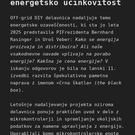
energetsko učinkovitost
Off-grid DIY delavnica nadaljuje temo
energetske ozaveščenosti, ki sta jo leta
2025 predstavila PIFrezidenta Bernhard
Rasinger in Uroš Veber:
Kako se energija
proizvaja in distribuira? Ali naše
vsakodnevne navade vplivajo na porabo
energije? Kakšna je cena energije?
V
iskanju odgovorov je bila na lanski 11.
izvedbi razvita špekulativna pametna
naprava z imenom »črna škatla« (
the black
box
).
Letošnje nadaljevanje projekta oziroma
delavnica ponuja praktičen uvod v delo z
mikrokontrolerji in spremljanje okoljskih
podatkov za namene upravljanja z energijo.
Uporabljali bomo mikrokontrolerske enote