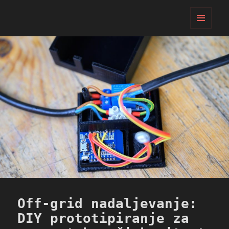
PIFcamp
MENI
IN
GRADNIKI
Off-grid nadaljevanje:
DIY prototipiranje za