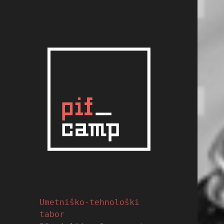
PIFcamp
Slovene Summer Hack
Camp
Umetniško-tehnološki
tabor