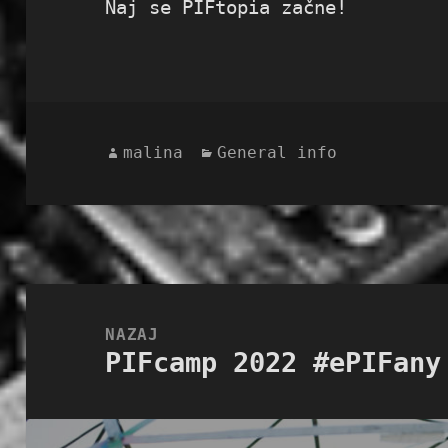
Naj se PIFtopia začne!
Avtor
Kategorije
malina
General info
Navigacija
prispevka
NAZAJ
PIFcamp 2022 #ePIFany
Prejšnji
prispevek: