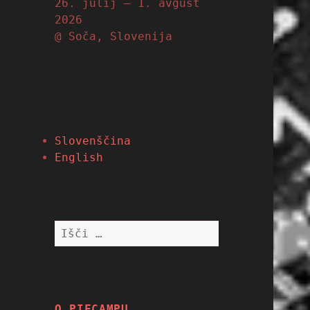
26. julij – 1. avgust
2026
@ Soča, Slovenija
Slovenščina
English
Išči:
O PIFCAMPU