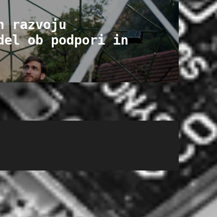
n razvoju
del ob podpori in