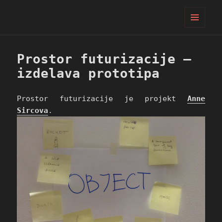
PIFcamp
MENI
IN
GRADNIKI
Prostor futurizacije –
izdelava prototipa
Prostor futurizacije je projekt
Anne
Sircova
.