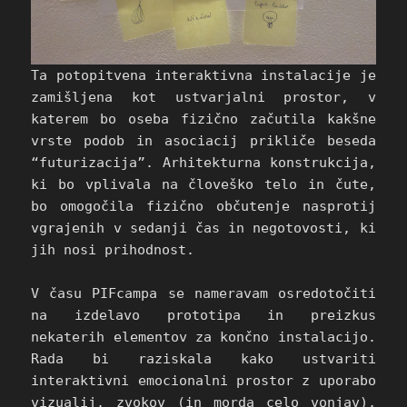
Ta potopitvena interaktivna instalacije je
zamišljena kot ustvarjalni prostor, v
katerem bo oseba fizično začutila kakšne
vrste podob in asociacij prikliče beseda
“futurizacija”. Arhitekturna konstrukcija,
ki bo vplivala na človeško telo in čute,
bo omogočila fizično občutenje nasprotij
vgrajenih v sedanji čas in negotovosti, ki
jih nosi prihodnost.
V času PIFcampa se nameravam osredotočiti
na izdelavo prototipa in preizkus
nekaterih elementov za končno instalacijo.
Rada bi raziskala kako ustvariti
interaktivni emocionalni prostor z uporabo
vizualij, zvokov (in morda celo vonjav),