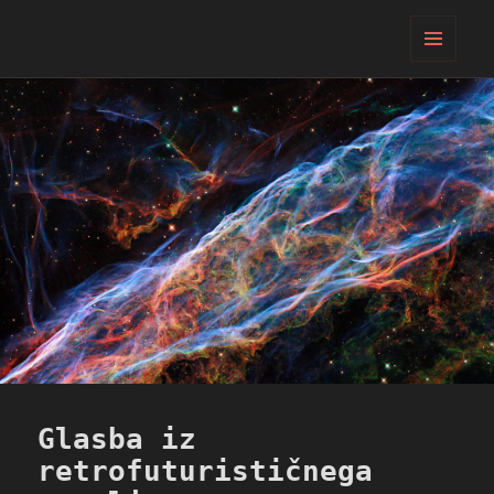
PIFcamp
MENI
IN
GRADNIKI
Glasba iz
retrofuturističnega