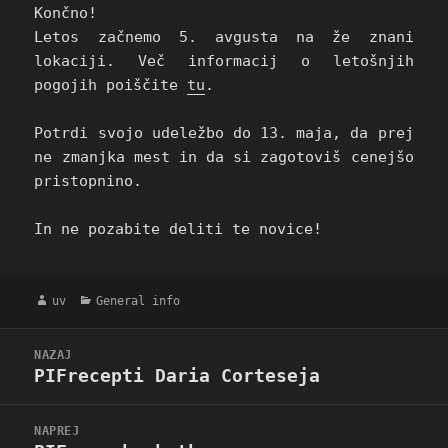
Končno!
Letos začnemo 5. avgusta na že znani
lokaciji. Več informacij o letošnjih
pogojih poiščite
tu
.
Potrdi svojo udeležbo do 13. maja, da prej
ne zmanjka mest in da si zagotoviš cenejšo
pristopnino.
In ne pozabite deliti te novice!
Avtor
Kategorije
uv
General info
Navigacija
NAZAJ
prispevka
PIFrecepti Daria Corteseja
Prejšnji
prispevek:
NAPREJ