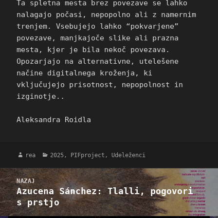
Ta spletna mesta brez povezave se lahko
nalagajo počasi, nepopolno ali z namernim
trenjem. Vsebujejo lahko “pokvarjene”
povezave, manjkajoče slike ali prazna
mesta, kjer je bila nekoč povezava.
Opozarjajo na alternativne, utelešene
načine digitalnega kroženja, ki
vključujejo prisotnost, nepopolnost in
izginotje..
Aleksandra Roidla
Avtor
Kategorije
rea
2025
,
PIFproject
,
Udeleženci
Navigacija
NAZAJ
prispevka
Azucena Sánchez: Tlalli, pogovori
Prejšnji
s prstjo
prispevek: