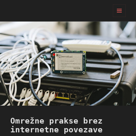
PIFcamp
MENI
IN
GRADNIKI
Omrežne prakse brez
internetne povezave