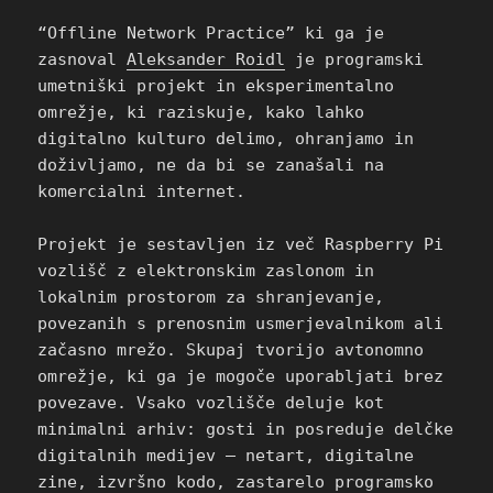
“Offline Network Practice” ki ga je
zasnoval
Aleksander Roidl
je programski
umetniški projekt in eksperimentalno
omrežje, ki raziskuje, kako lahko
digitalno kulturo delimo, ohranjamo in
doživljamo, ne da bi se zanašali na
komercialni internet.
Projekt je sestavljen iz več Raspberry Pi
vozlišč z elektronskim zaslonom in
lokalnim prostorom za shranjevanje,
povezanih s prenosnim usmerjevalnikom ali
začasno mrežo. Skupaj tvorijo avtonomno
omrežje, ki ga je mogoče uporabljati brez
povezave. Vsako vozlišče deluje kot
minimalni arhiv: gosti in posreduje delčke
digitalnih medijev – netart, digitalne
zine, izvršno kodo, zastarelo programsko