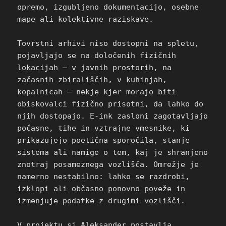
opremo, izgubljeno dokumentacijo, osebne
mape ali kolektivne raziskave.
Tovrstni arhivi niso dostopni na spletu,
pojavljajo se na določenih fizičnih
lokacijah – v javnih prostorih, na
začasnih zbirališčih, v kuhinjah,
kopalnicah – nekje kjer morajo biti
obiskovalci fizično prisotni, da lahko do
njih dostopajo. E-ink zasloni zagotavljajo
počasne, tihe in vztrajne vmesnike, ki
prikazujejo poetična sporočila, stanje
sistema ali namige o tem, kaj je shranjeno
znotraj posameznega vozlišča. Omrežje je
namerno nestabilno: lahko se razdrobi,
izklopi ali občasno ponovno poveže in
izmenjuje podatke z drugimi vozlišči.
V projektu si Aleksander postavlja