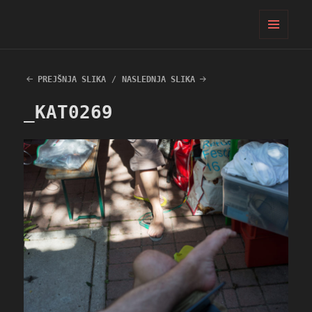
PIFcamp
MENI
IN
GRADNIKI
PREJŠNJA SLIKA
NASLEDNJA SLIKA
_KAT0269