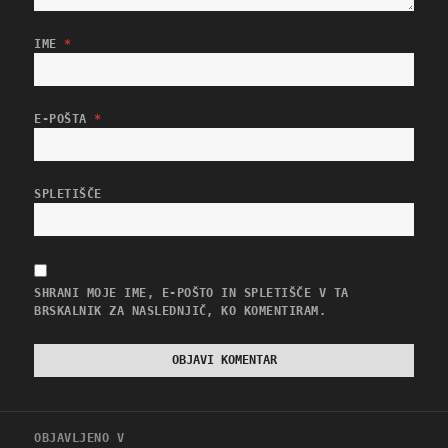
IME
*
E-POŠTA
*
SPLETIŠČE
SHRANI MOJE IME, E-POŠTO IN SPLETIŠČE V TA
BRSKALNIK ZA NASLEDNJIČ, KO KOMENTIRAM.
Navigacija
OBJAVLJENO V
prispevka