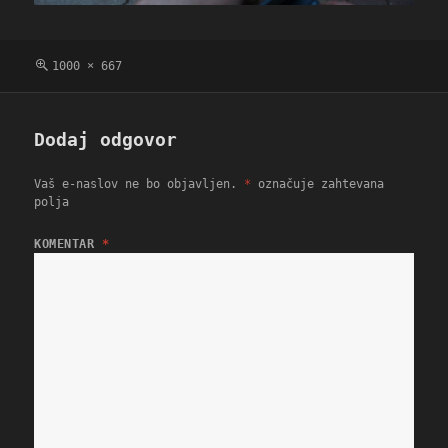
Polna
1000 × 667
velikost
Dodaj odgovor
Vaš e-naslov ne bo objavljen.
*
označuje zahtevana
polja
KOMENTAR
*