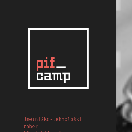
PIFcamp
Slovene Summer Hack
Camp
Umetniško-tehnološki
tabor