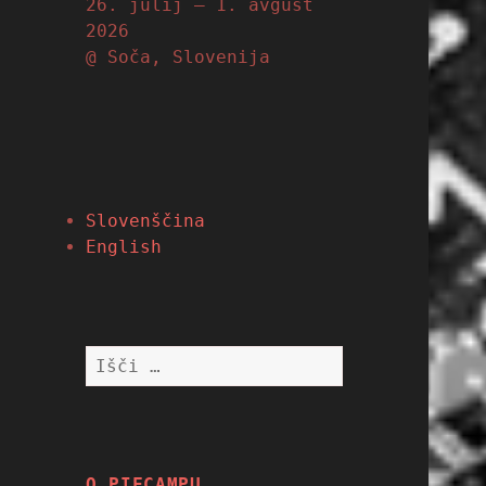
26. julij – 1. avgust
2026
@ Soča, Slovenija
Slovenščina
English
Išči:
O PIFCAMPU