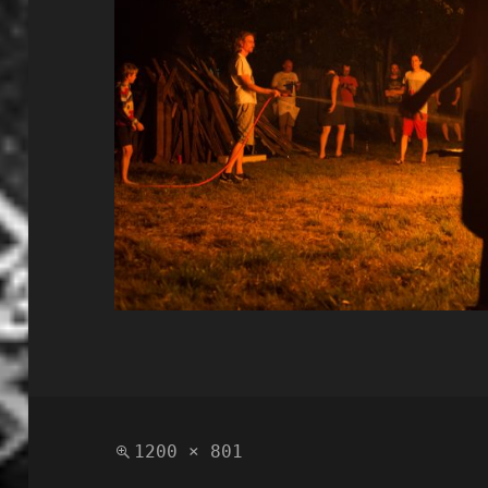
Polna
1200 × 801
velikost