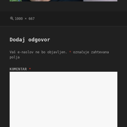
Polna
1000 × 667
velikost
Dodaj odgovor
Vaš e-naslov ne bo objavljen.
*
označuje zahtevana
polja
KOMENTAR
*