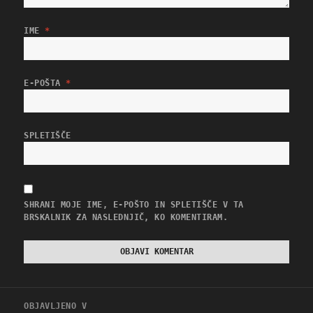
IME
*
E-POŠTA
*
SPLETIŠČE
SHRANI MOJE IME, E-POŠTO IN SPLETIŠČE V TA
BRSKALNIK ZA NASLEDNJIČ, KO KOMENTIRAM.
Navigacija
OBJAVLJENO V
prispevka