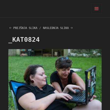
PIFcamp
MENI
IN
GRADNIKI
PREJŠNJA SLIKA
NASLEDNJA SLIKA
_KAT0824