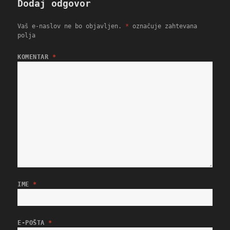
Dodaj odgovor
Vaš e-naslov ne bo objavljen.
*
označuje zahtevana
polja
KOMENTAR
*
IME
*
E-POŠTA
*