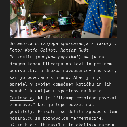
Delavnica bližnjega spoznavanja z laserji.
Foto: Katja Goljat, Matjaž Rušt
Po kosilu (
punjene paprike!
) se je na
drugem koncu PIFcampa ob kavi in pesinem
pecivu zbrala družba navdušencev nad vsem,
kar je povezano s hrano. Ahac jih je
sprejel v svojem domačnem kotičku in jih
povabil k deljenju spominov na
Daria
Corteseja
, ki je “PIFcamp resnično povezal
z naravo,” kot je lepo povzel naš
gostitelj. Prisotni so delili zgodbe o tem
nabiralcu in poznavalcu fermentacije,
užitnih divjih rastlin in okoliške narave.