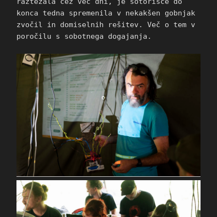
raztezala čez več dni, je šotorišče do
konca tedna spremenila v nekakšen gobnjak
zvočil in domiselnih rešitev. Več o tem v
poročilu s sobotnega dogajanja.