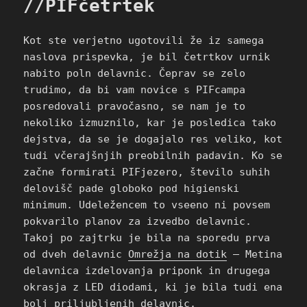
//PIFčetrtek
Kot ste verjetno ugotovili že iz samega
naslova prispevka, je bil četrtkov urnik
nabito poln delavnic. Čeprav se zelo
trudimo, da bi vam novice s PIFcampa
posredovali pravočasno, se nam je to
nekoliko izmuznilo, kar je posledica tako
dejstva, da se je dogajalo res veliko, kot
tudi včerajšnjih preobilnih padavin. Ko se
začne formirati PIFjezero, število suhih
delovišč pade globoko pod higienski
minimum. Udeležencem to vseeno ni povsem
pokvarilo planov za izvedbo delavnic.
Takoj po zajtrku je bila na sporedu prva
od dveh delavnic
Omrežja na dotik
– Metina
delavnica izdelovanja priponk in drugega
okrasja z LED diodami, ki je bila tudi ena
bolj priljubljenih delavnic.