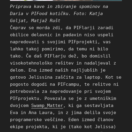
Priprava kave in zbiranje spominov na
Daria v PIFood kotičku. Foto: Katja
Goljat, Matjaž Rušt
Čeprav se morda zdi, da PIFlarji zaradi
obilice delavnic in padavin niso uspeli
napredovati s svojimi PIFprojekti, vas
lahko takoj pomirimo, da temu ni bilo
tako. Če daš PIFlarju dež, bo domislil
visokotehnološko rešitev in nadaljeval z
delom. Ena izmed naših najljubših je
gotovo Jelissina zaščita za laptop. Kot se
pogosto dogodi na PIFcampu, te rešitve ni
potrebovala za napredovanje pri svojem
PIFprojektu. Povezala se je z umetniškim
dvojcem
Swamp_Matter
, ki ga sestavljata
Eva in Ana Laura, in z jima delila svoje
programerske veščine. Eden izmed članov
ekipe projekta, ki je (tako kot Jelissa)