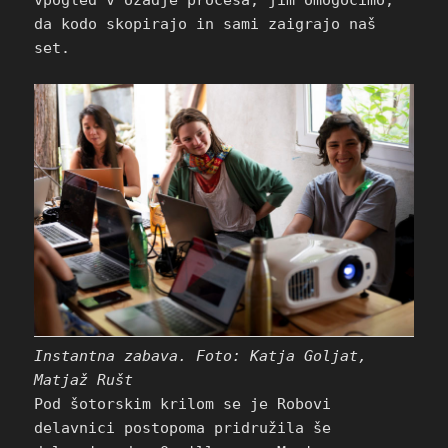
vpogled v ozadje procesa, jim omogočimo,
da kodo skopirajo in sami zaigrajo naš
set.
Instantna zabava. Foto: Katja Goljat,
Matjaž Rušt
Pod šotorskim krilom se je Robovi
delavnici postopoma pridružila še