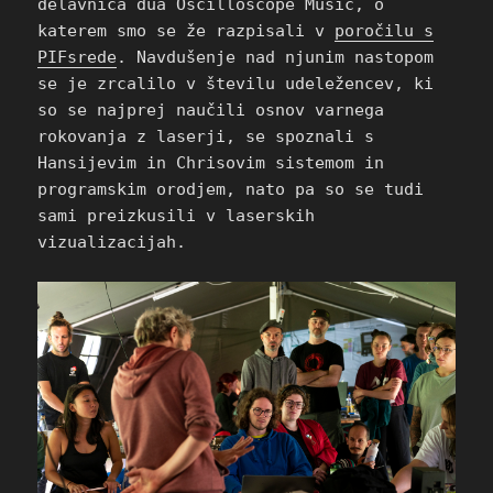
delavnica dua Oscilloscope Music, o
katerem smo se že razpisali v
poročilu s
PIFsrede
. Navdušenje nad njunim nastopom
se je zrcalilo v številu udeležencev, ki
so se najprej naučili osnov varnega
rokovanja z laserji, se spoznali s
Hansijevim in Chrisovim sistemom in
programskim orodjem, nato pa so se tudi
sami preizkusili v laserskih
vizualizacijah.