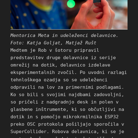
Mentorica Meta in udeleženci delavnice.
Foto: Katja Goljat, Matjaž Rušt
Medtem je Rob v šotoru pripravil
predstavitev druge delavnice iz serije
omrežij na dotik, delavnico izdelave
eksperimentalnih zvočil. Po uvodni razlagi
tehnloškega ozadja so se udeleženci
odpravili na lov za primernimi podlagami.
Ko so bili s svojimi najdbami zadovoljni,
so pričeli z nadgradnjo desk in polen v
glasbene inštrumente, ki so občutljivi na
dotik in s pomočjo mikrokrmilnika ESP32
preko OSC protokola pošiljajo sporočila v
SuperCollider. Robova delavnica, ki se je