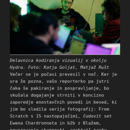
Delavnica kodiranja vizualij v okolju
Hydra. Foto: Katja Goljat, Matjaž Rušt
Večer se je počasi prevesil v noč. Ker je
ura že pozna, vašo reporterko pa jutri
čaka še pakiranje in pospravljanje, bo
skušala dogajanje strniti v koncizno
zaporedje enostavčnih povedi in besed, ki
jim bo sledila serija fotografij: From
Scratch s 15 nastopajočimi, čudovit set
Ewena Chardronneta in b2b z Blažem,
povezovanje skupnosti,
cocktail party
,