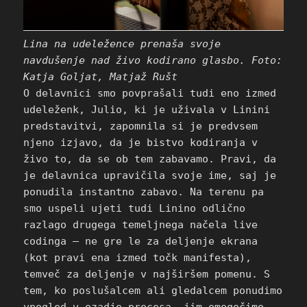
Lina na udeležence prenaša svoje
navdušenje nad živo kodirano glasbo. Foto:
Katja Goljat, Matjaž Rušt
O delavnici smo povprašali tudi eno izmed
udeleženk, Julio, ki je uživala v Linini
predstavitvi, zapomnila si je predvsem
njeno izjavo, da je bistvo kodiranja v
živo to, da se ob tem zabavamo. Pravi, da
je delavnica upravičila svoje ime, saj je
ponudila instantno zabavo. Na terenu pa
smo uspeli ujeti tudi Linino odlično
razlago drugega temeljnega načela live
codinga – ne gre le za deljenje ekrana
(kot pravi ena izmed točk manifesta),
temveč za deljenje v najširšem pomenu. S
tem, ko poslušalcem ali gledalcem ponudimo